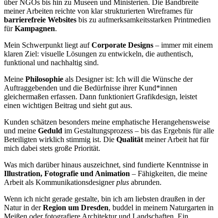
über NGOs bis hin zu Museen und Ministerien. Die Bandbreite
meiner Arbeiten reichte von klar strukturierten Wireframes für
barrierefreie Websites
bis zu aufmerksamkeitsstarken Printmedien
für
Kampagnen
.
Mein Schwerpunkt liegt auf
Corporate Designs
– immer mit einem
klaren Ziel: visuelle Lösungen zu entwickeln, die authentisch,
funktional und nachhaltig sind.
Meine
Philosophie
als Designer ist: Ich will die Wünsche der
Auftraggebenden und die Bedürfnisse ihrer Kund*innen
gleichermaßen erfassen. Dann funktioniert Grafikdesign, leistet
einen wichtigen Beitrag und sieht gut aus.
Kunden schätzen besonders meine emphatische Herangehensweise
und meine
Geduld
im Gestaltungsprozess – bis das Ergebnis für alle
Beteiligten wirklich stimmig ist. Die
Qualität
meiner Arbeit hat für
mich dabei stets große Priorität.
Was mich darüber hinaus auszeichnet, sind fundierte Kenntnisse in
Illustration, Fotografie und Animation
– Fähigkeiten, die meine
Arbeit als Kommunikationsdesigner
plus
abrunden.
Wenn ich nicht gerade gestalte, bin ich am liebsten draußen in der
Natur in der
Region um Dresden
, buddel in meinem Naturgarten in
Meißen oder fotografiere Architektur und Landschaften. Ein