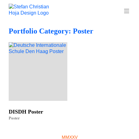
Zum
Inhalt
springen
Stefan
Portfolio Category: Poster
Christian
Hoja-
Hauska
•
Kommunikationsdesigner
plus
DISDH Poster
Poster
MMXXV